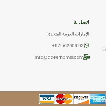
اتصل بنا
الإمارات العربية المتحدة
971562009103+
اد
info@abeerhomsi.com